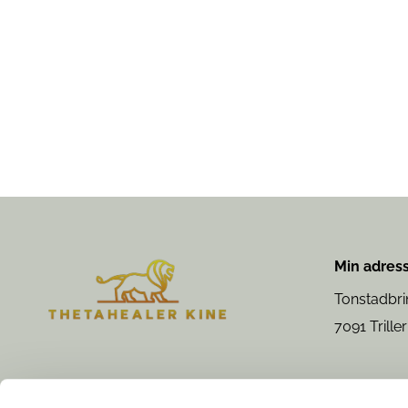
Min adress
Tonstadbri
7091 Triller