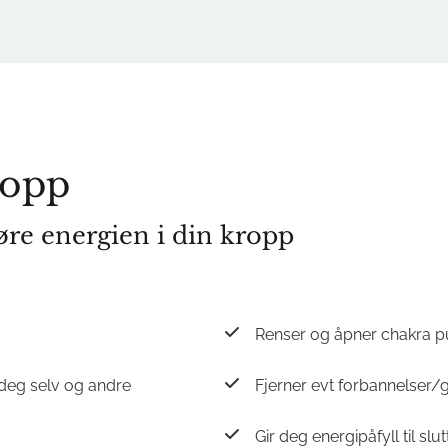
ropp
jøre energien i din kropp
Renser og åpner chakra p
 deg selv og andre
Fjerner evt forbannelser/
Gir deg energipåfyll til slut