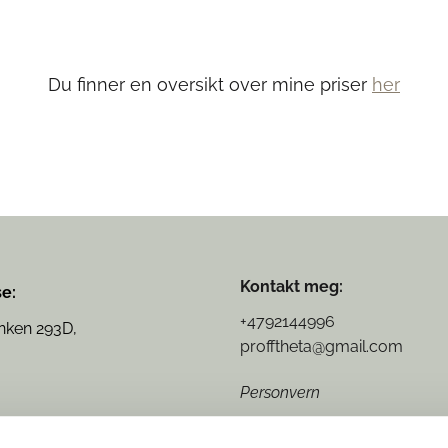
Du finner en oversikt over mine priser
her
Kontakt meg:
e:
+4792144996
nken 293D,
profftheta@gmail.com
Personvern