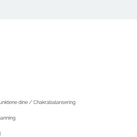
unktene dine / Chakrabalansering
ganning
t